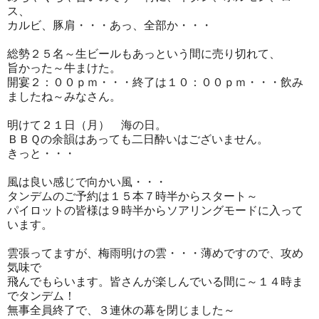
ス、
カルビ、豚肩・・・あっ、全部か・・・
総勢２５名～生ビールもあっという間に売り切れて、
旨かった～牛まけた。
開宴２：００ｐｍ・・・終了は１０：００ｐｍ・・・飲み
ましたね～みなさん。
明けて２１日（月） 海の日。
ＢＢＱの余韻はあっても二日酔いはございません。
きっと・・・
風は良い感じで向かい風・・・
タンデムのご予約は１５本７時半からスタート～
パイロットの皆様は９時半からソアリングモードに入って
います。
雲張ってますが、梅雨明けの雲・・・薄めですので、攻め
気味で
飛んでもらいます。皆さんが楽しんでいる間に～１４時ま
でタンデム！
無事全員終了で、３連休の幕を閉じました～